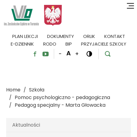
PLAN LEKCJI
DOKUMENTY
ORLIK
KONTAKT
E-DZIENNIK
RODO
BIP
PRZYJACIELE SZKOŁY
A
-
+




Home
Szkoła
Pomoc psychologiczno - pedagogiczna
Pedagog specjalny - Marta Głowacka
Aktualności