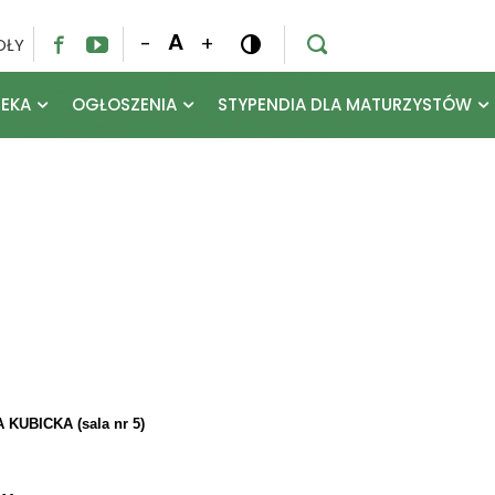
A
-
+
OŁY




TEKA
OGŁOSZENIA
STYPENDIA DLA MATURZYSTÓW
UBICKA (sala nr 5)