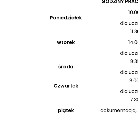
GODZINY PRA
10.0
Poniedziałek
dla ucz
11.3
wtorek
14.0
dla ucz
8:3
środa
dla ucz
8:0
Czwartek
dla ucz
7.3
piątek
dokumentacja, z