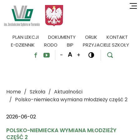
PLAN LEKCJI
DOKUMENTY
ORLIK
KONTAKT
E-DZIENNIK
RODO
BIP
PRZYJACIELE SZKOŁY
A
-
+




Home
Szkoła
Aktualności
Polsko-niemiecka wymiana młodzieży część 2
2026-06-02
POLSKO-NIEMIECKA WYMIANA MŁODZIEŻY
CZĘŚĆ 2