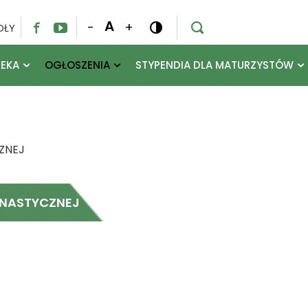
A
-
+
OŁY




TEKA
OGŁOSZENIA
STYPENDIA DLA MATURZYSTÓW
ZNEJ
MNASTYCZNEJ