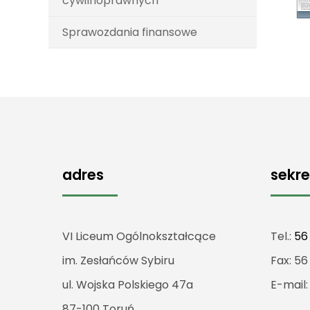
cywilnoprawnych
Sprawozdania finansowe
adres
sekre
VI Liceum Ogólnokształcące
Tel.:
56
im. Zesłańców Sybiru
Fax: 56
ul. Wojska Polskiego 47a
E-mail
87-100 Toruń