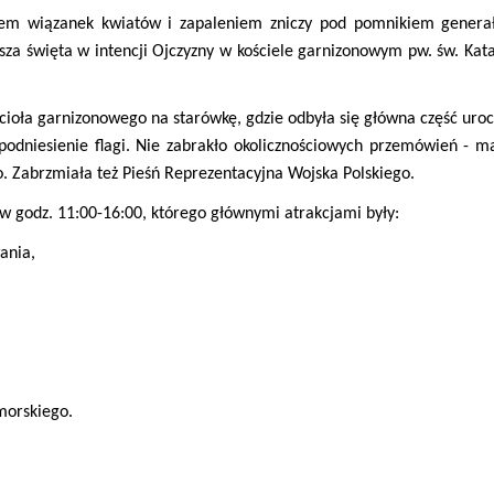
iem wiązanek kwiatów i zapaleniem zniczy pod pomnikiem generała 
 święta w intencji Ojczyzny w kościele garnizonowym pw. św. Katarzy
ioła garnizonowego na starówkę, gdzie odbyła się główna część uroc
odniesienie flagi. Nie zabrakło okolicznościowych przemówień - 
. Zabrzmiała też Pieśń Reprezentacyjna Wojska Polskiego.
y w godz. 11:00-16:00, którego głównymi atrakcjami były:
ania,
orskiego.