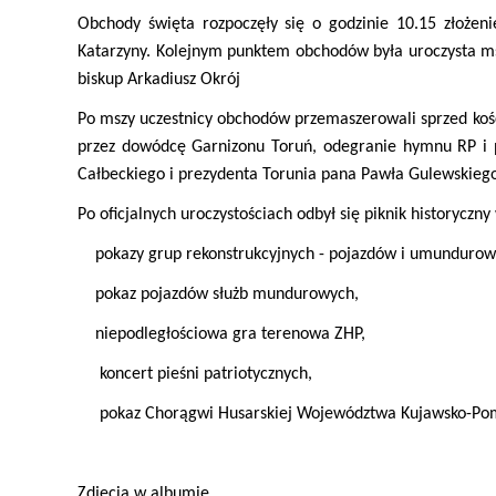
Obchody święta rozpoczęły się o godzinie 10.15 złożen
Katarzyny.
Kolejnym punktem obchodów była uroczysta msza
biskup Arkadiusz Okrój
Po mszy uczestnicy obchodów przemaszerowali sprzed kośc
przez dowódcę Garnizonu Toruń, odegranie hymnu RP i p
Całbeckiego i prezydenta Torunia pana Pawła Gulewskiego
Po oficjalnych uroczystościach odbył się piknik historyczn
pokazy grup rekonstrukcyjnych - pojazdów i umundurow
pokaz pojazdów służb mundurowych,
niepodległościowa gra terenowa ZHP,
koncert pieśni patriotycznych,
pokaz Chorągwi Husarskiej Województwa Kujawsko-Pom
Zdjęcia w
albumie