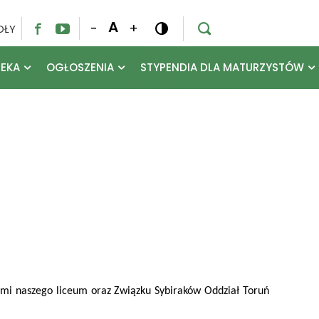
A
-
+
OŁY




TEKA
OGŁOSZENIA
STYPENDIA DLA MATURZYSTÓW
mi naszego liceum oraz Związku Sybiraków Oddział Toruń