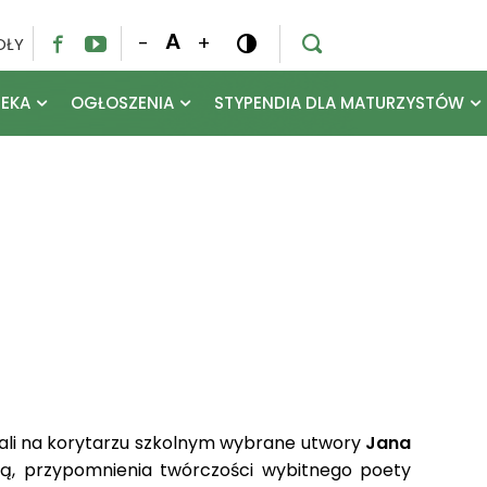
A
-
+
OŁY




TEKA
OGŁOSZENIA
STYPENDIA DLA MATURZYSTÓW
ali na korytarzu szkolnym wybrane utwory
Jana
urą, przypomnienia twórczości wybitnego poety