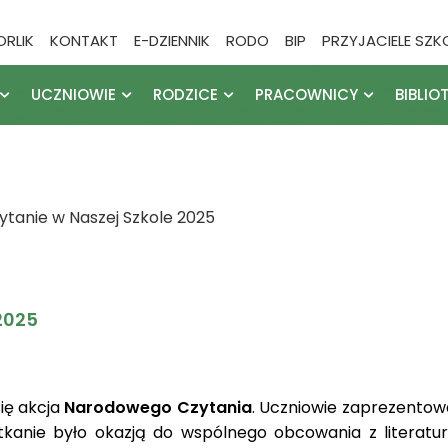
ORLIK
KONTAKT
E-DZIENNIK
RODO
BIP
PRZYJACIELE SZK
UCZNIOWIE
RODZICE
PRACOWNICY
BIBLIO
tanie w Naszej Szkole 2025
2025
się akcja
Narodowego Czytania
. Uczniowie zaprezentow
potkanie było okazją do wspólnego obcowania z literat