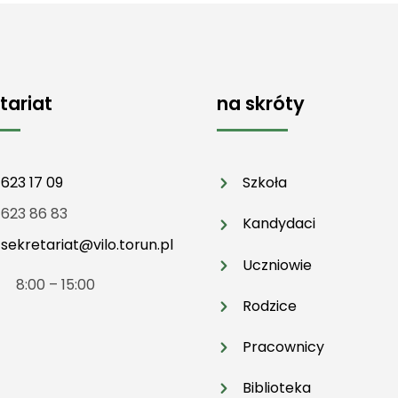
tariat
na skróty
 623 17 09
Szkoła
 623 86 83
Kandydaci
:
sekretariat@vilo.torun.pl
Uczniowie
t 8:00 – 15:00
Rodzice
Pracownicy
Biblioteka