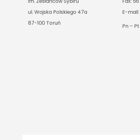
im. Zesłańców Sybiru
Fax: 56
ul. Wojska Polskiego 47a
E-mail
87-100 Toruń
Pn – P