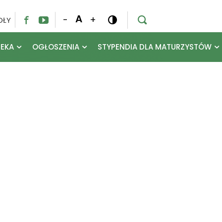
A
-
+
OŁY




TEKA
OGŁOSZENIA
STYPENDIA DLA MATURZYSTÓW