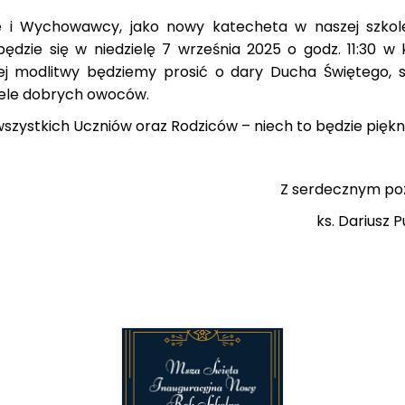
 Wychowawcy, jako nowy katecheta w naszej szkol
będzie się w niedzielę 7 września 2025 o godz. 11:30 w
ej modlitwy będziemy prosić o dary Ducha Świętego, siłę
wiele dobrych owoców.
stkich Uczniów oraz Rodziców – niech to będzie piękne
m pozdrowieni
usz Pukals