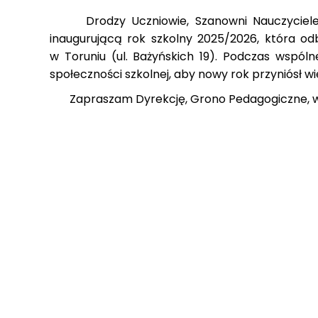
Drodzy Uczniowie, Szanowni Nauczyciele i
inaugurującą rok szkolny 2025/2026, która od
w Toruniu (ul. Bażyńskich 19). Podczas wspóln
społeczności szkolnej, aby nowy rok przyniósł 
Zapraszam Dyrekcję, Grono Pedagogiczne, wszy
Z serdeczny
ks. Dari