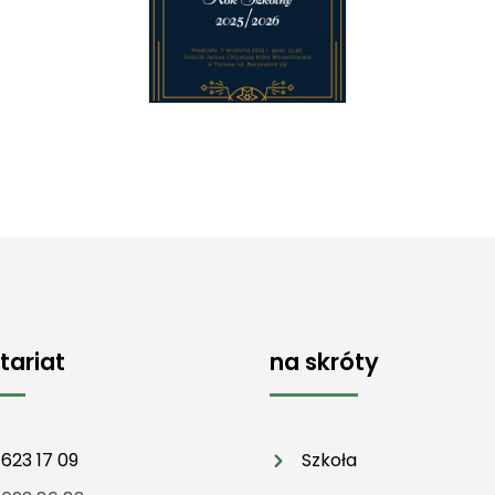
tariat
na skróty
 623 17 09
Szkoła