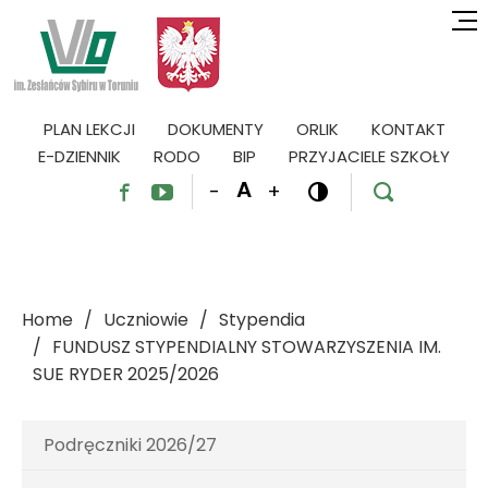
PLAN LEKCJI
DOKUMENTY
ORLIK
KONTAKT
E-DZIENNIK
RODO
BIP
PRZYJACIELE SZKOŁY
A
-
+




Home
Uczniowie
Stypendia
FUNDUSZ STYPENDIALNY STOWARZYSZENIA IM.
SUE RYDER 2025/2026
Podręczniki 2026/27