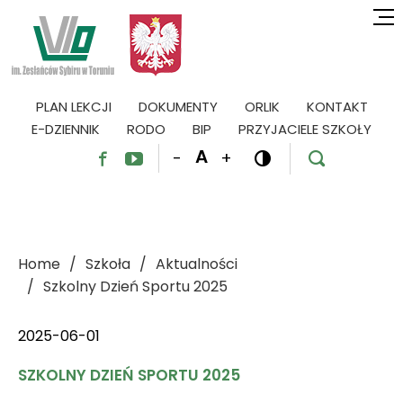
PLAN LEKCJI
DOKUMENTY
ORLIK
KONTAKT
E-DZIENNIK
RODO
BIP
PRZYJACIELE SZKOŁY
A
-
+




Home
Szkoła
Aktualności
Szkolny Dzień Sportu 2025
2025-06-01
SZKOLNY DZIEŃ SPORTU 2025