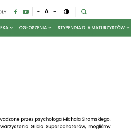
A
-
+
OŁY




TEKA
OGŁOSZENIA
STYPENDIA DLA MATURZYSTÓW
rowadzone przez psychologa Michała Siromskiego,
owarzyszenia Gildia Superbohaterów, mogliśmy