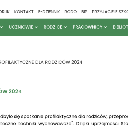
ORLIK
KONTAKT
E-DZIENNIK
RODO
BIP
PRZYJACIELE SZK
UCZNIOWIE
RODZICE
PRACOWNICY
BIBLIO
ROFILAKTYCZNE DLA RODZICÓW 2024
CÓW 2024
dbyło się spotkanie profilaktyczne dla rodziców, przep
eczne techniki wychowawcze". Dzięki uprzejmości St