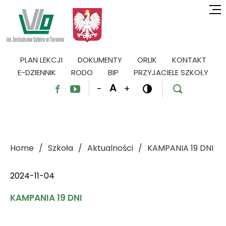
PLAN LEKCJI
DOKUMENTY
ORLIK
KONTAKT
E-DZIENNIK
RODO
BIP
PRZYJACIELE SZKOŁY
A
-
+




Home
Szkoła
Aktualności
KAMPANIA 19 DNI
2024-11-04
KAMPANIA 19 DNI