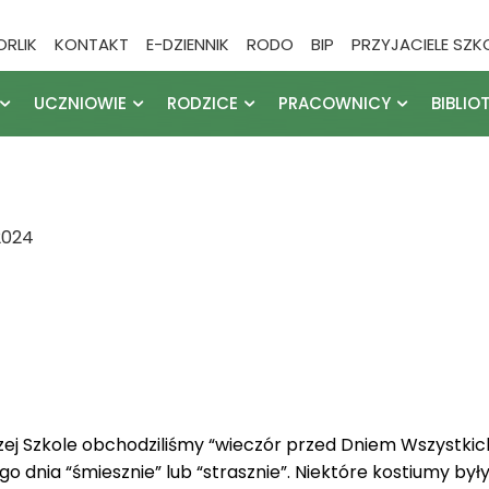
ORLIK
KONTAKT
E-DZIENNIK
RODO
BIP
PRZYJACIELE SZK
UCZNIOWIE
RODZICE
PRACOWNICY
BIBLIO
2024
j Szkole obchodziliśmy “wieczór przed Dniem Wszystkic
tego dnia “śmiesznie” lub “strasznie”. Niektóre kostiumy 