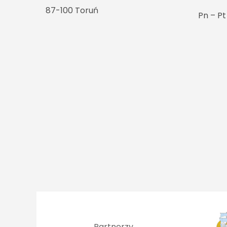
87-100 Toruń
Pn – P
Partnerzy