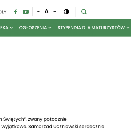
A
-
+
OŁY




TEKA
OGŁOSZENIA
STYPENDIA DLA MATURZYSTÓW
h Świętych”, zwany potocznie
były wyjątkowe. Samorząd Uczniowski serdecznie