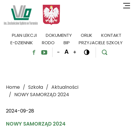
PLAN LEKCJI
DOKUMENTY
ORLIK
KONTAKT
E-DZIENNIK
RODO
BIP
PRZYJACIELE SZKOŁY
A
-
+




Home
Szkoła
Aktualności
NOWY SAMORZĄD 2024
2024-09-28
NOWY SAMORZĄD 2024