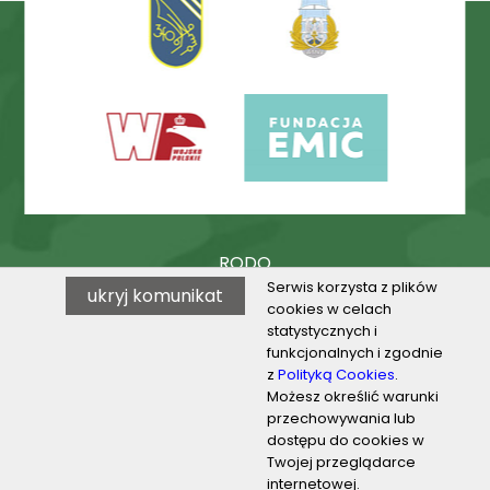
RODO
Serwis korzysta z plików
ukryj komunikat
Procedury
cookies w celach
statystycznych i
BIP
funkcjonalnych i zgodnie
z
Polityką Cookies
.
Możesz określić warunki
przechowywania lub
© 2026 VILO w Toruniu
dostępu do cookies w
Twojej przeglądarce
Projektowanie stron Toruń
internetowej.