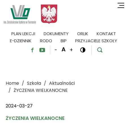
PLAN LEKCJI
DOKUMENTY
ORLIK
KONTAKT
E-DZIENNIK
RODO
BIP
PRZYJACIELE SZKOŁY
A
-
+




Home
Szkoła
Aktualności
ŻYCZENIA WIELKANOCNE
2024-03-27
ŻYCZENIA WIELKANOCNE