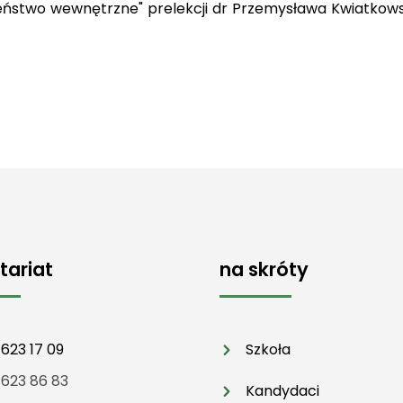
eństwo wewnętrzne" prelekcji dr Przemysława Kwiatkow
tariat
na skróty
 623 17 09
Szkoła
 623 86 83
Kandydaci