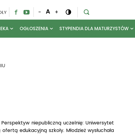
A
-
+
OŁY




TEKA
OGŁOSZENIA
STYPENDIA DLA MATURZYSTÓW
IU
Perspektyw niepubliczną uczelnię: Uniwersytet
ą ofertą edukacyjną szkoły. Młodzież wysłuchała