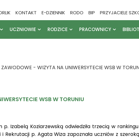
ORLIK
KONTAKT
E-DZIENNIK
RODO
BIP
PRZYJACIELE SZK
UCZNIOWIE
RODZICE
PRACOWNICY
BIBLIO
ZAWODOWE - WIZYTA NA UNIWERSYTECIE WSB W TORUN
IWERSYTECIE WSB W TORUNIU
. Izabelą Koziarzewską odwiedziła trzecią w rankingu 
i i Rekrutacji p. Agata Wiza zapoznała uczniów z szerok