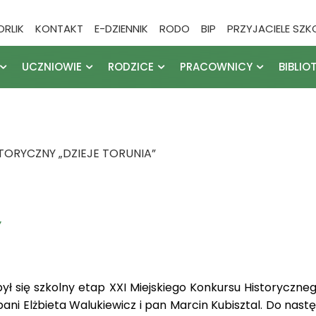
ORLIK
KONTAKT
E-DZIENNIK
RODO
BIP
PRZYJACIELE SZK
UCZNIOWIE
RODZICE
PRACOWNICY
BIBLIO
TORYCZNY „DZIEJE TORUNIA”
”
ł się szkolny etap XXI Miejskiego Konkursu Historyczneg
pani Elżbieta Walukiewicz i pan Marcin Kubisztal. Do nas