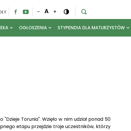
A
-
+
OŁY




TEKA
OGŁOSZENIA
STYPENDIA DLA MATURZYSTÓW
o "Dzieje Torunia". Wzięło w nim udział ponad 50
tępnego etapu przejdzie troje uczestników, którzy