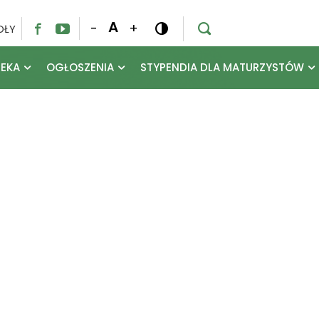
A
-
+
OŁY




TEKA
OGŁOSZENIA
STYPENDIA DLA MATURZYSTÓW