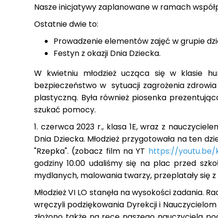
Nasze inicjatywy zaplanowane w ramach współpr
Ostatnie dwie to:
Prowadzenie elementów zajęć w grupie dzi
Festyn z okazji Dnia Dziecka.
W kwietniu młodzież ucząca się w klasie h
bezpieczeństwo w sytuacji zagrożenia zdrowia 
plastyczną. Była również piosenka prezentująca 
szukać pomocy.
1. czerwca 2023 r., klasa 1E, wraz z nauczycie
Dnia Dziecka. Młodzież przygotowała na ten dzi
"Rzepka". (zobacz film na YT
https://youtu.be
godziny 10.00 udaliśmy się na plac przed szko
mydlanych, malowania twarzy, przeplatały się 
Młodzież VI LO stanęła na wysokości zadania. Ra
wręczyli podziękowania Dyrekcji i Nauczycielom 
złożono także na ręce naszego nauczyciela pod