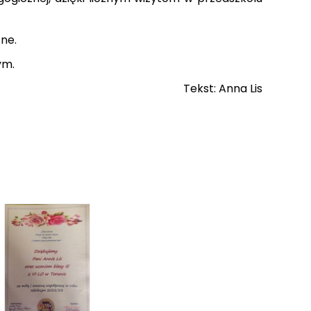
zne.
nym.
Tekst: Anna Lis