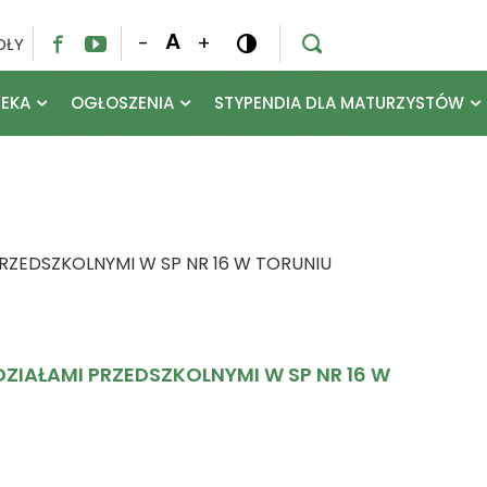
A
-
+
OŁY




TEKA
OGŁOSZENIA
STYPENDIA DLA MATURZYSTÓW
RZEDSZKOLNYMI W SP NR 16 W TORUNIU
IAŁAMI PRZEDSZKOLNYMI W SP NR 16 W