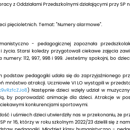
acy z Oddziałami Przedszkolnymi działającymi przy SP nr
eci pięcioletnich. Temat: "Numery alarmowe".
umanistyczno - pedagogicznej zapoznała przedszkola
i życia. Starsi koledzy przygotowali ciekawe zajęcia za
numery: 112, 997, 998 i 999. Jesteśmy spokojni, bo dziec
lem podstaw pedagogiki udała się do zaprzyjaźnionego pr
eń mnóstwo atrakcji. Uczniowie VI LO wystąpili w przedst
/k9vRzfcZJo8
) Następnie dzieci wzięły udział w muzyczny
łą, by poprowadzić animacje dla dzieci. Atrakcje w pos
z ciekawymi konkurencjami sportowymi.
dość i uśmiech dzieci utwierdziły nas w przekonaniu, że p
SP nr 16, którzy w roku szkolnym 2022/23 dzielili się z n
staw pedagogiki. Młodzież klasy humanistyczno - pedag