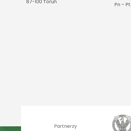
87-100 Toruń
Pn – P
Partnerzy