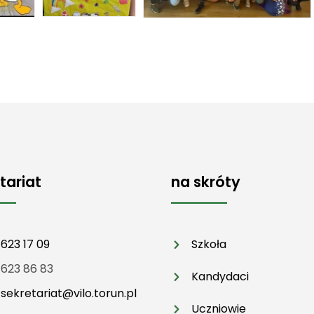
tariat
na skróty
 623 17 09
Szkoła
 623 86 83
Kandydaci
:
sekretariat@vilo.torun.pl
Uczniowie