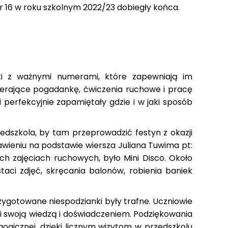
 16 w roku szkolnym 2022/23 dobiegły końca.
ki z ważnymi numerami, które zapewniają im
wierające pogadankę, ćwiczenia ruchowe i pracę
i perfekcyjnie zapamiętały gdzie i w jaki sposób
zedszkola, by tam przeprowadzić festyn z okazji
awieniu na podstawie wiersza Juliana Tuwima pt:
ch zajęciach ruchowych, było Mini Disco. Około
taci zdjęć, skręcania balonów, robienia baniek
rzygotowane niespodzianki były trafne. Uczniowie
ami swoją wiedzą i doświadczeniem. Podziękowania
ogicznej, dzięki licznym wizytom w przedszkolu