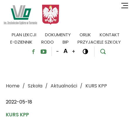
PLAN LEKCJI
DOKUMENTY
ORLIK
KONTAKT
E-DZIENNIK
RODO
BIP
PRZYJACIELE SZKOŁY
A
-
+




Home
Szkoła
Aktualności
KURS KPP
2022-05-18
KURS KPP