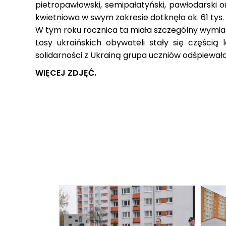
pietropawłowski, semipałatyński, pawłodarsk
kwietniowa w swym zakresie dotknęła ok. 61 tys. 
W tym roku rocznica ta miała szczególny wymiar 
Losy ukraińskich obywateli stały się części
solidarności z Ukrainą grupa uczniów odśpiewała
WIĘCEJ ZDJĘĆ.