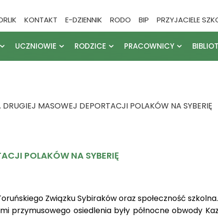
ORLIK
KONTAKT
E-DZIENNIK
RODO
BIP
PRZYJACIELE SZK
UCZNIOWIE
RODZICE
PRACOWNICY
BIBLIO
A DRUGIEJ MASOWEJ DEPORTACJI POLAKÓW NA SYBERIĘ
ACJI POLAKÓW NA SYBERIĘ
u Toruńskiego Związku Sybiraków oraz społeczność szkoln
cami przymusowego osiedlenia były północne obwody Kazach