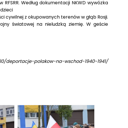
ki w RFSRR. Według dokumentacji NKWD wywózka
dzieci
ści cywilnej z okupowanych terenów w głąb Rosji.
ojny światowej na nieludzką ziemię. W geście
/02/10/deportacje-polakow-na-wschod-1940-1941/