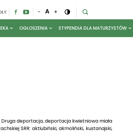
A
-
+
OŁY




TEKA
OGŁOSZENIA
STYPENDIA DLA MATURZYSTÓW
a. Druga deportacja, deportacja kwietniowa miała
skiej SRR: aktiubiński, akmoliński, kustanajski,