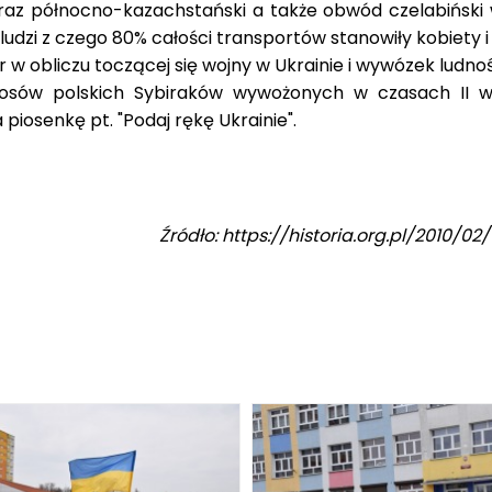
i oraz północno-kazachstański a także obwód czelabińs
ludzi z czego 80% całości transportów stanowiły kobiety i 
w obliczu toczącej się wojny w Ukrainie i wywózek ludno
ą losów polskich Sybiraków wywożonych w czasach II w
 piosenkę pt. "Podaj rękę Ukrainie".
Źródło: https://historia.org.pl/2010