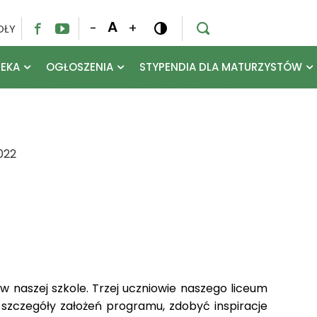
A
-
+
OŁY




TEKA
OGŁOSZENIA
STYPENDIA DLA MATURZYSTÓW
022
 naszej szkole. Trzej uczniowie naszego liceum
w szczegóły założeń programu, zdobyć inspiracje