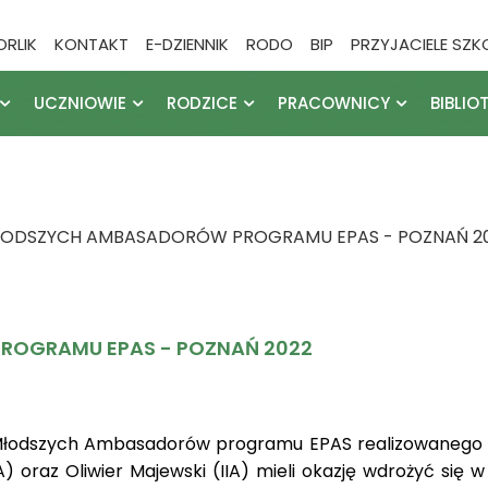
ORLIK
KONTAKT
E-DZIENNIK
RODO
BIP
PRZYJACIELE SZK
UCZNIOWIE
RODZICE
PRACOWNICY
BIBLIO
MŁODSZYCH AMBASADORÓW PROGRAMU EPAS - POZNAŃ 2
ROGRAMU EPAS - POZNAŃ 2022
a Młodszych Ambasadorów programu EPAS realizowanego w
A) oraz Oliwier Majewski (IIA) mieli okazję wdrożyć się 