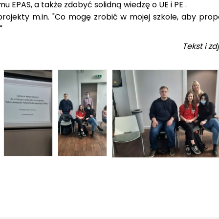
 EPAS, a także zdobyć solidną wiedzę o UE i PE .
projekty m.in. "Co mogę zrobić w mojej szkole, aby prop
"
Tekst i z