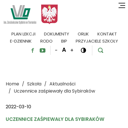
PLAN LEKCJI
DOKUMENTY
ORLIK
KONTAKT
E-DZIENNIK
RODO
BIP
PRZYJACIELE SZKOŁY
A
-
+




Home
Szkoła
Aktualności
Uczennice zaśpiewały dla Sybiraków
2022-03-10
UCZENNICE ZAŚPIEWAŁY DLA SYBIRAKÓW