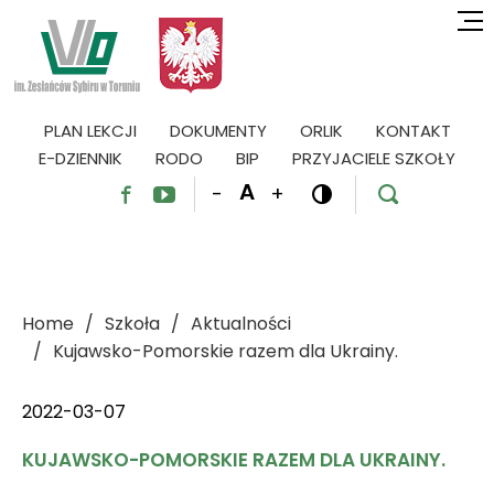
PLAN LEKCJI
DOKUMENTY
ORLIK
KONTAKT
E-DZIENNIK
RODO
BIP
PRZYJACIELE SZKOŁY
A
-
+




Home
Szkoła
Aktualności
Kujawsko-Pomorskie razem dla Ukrainy.
2022-03-07
KUJAWSKO-POMORSKIE RAZEM DLA UKRAINY.