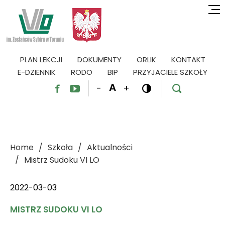
PLAN LEKCJI
DOKUMENTY
ORLIK
KONTAKT
E-DZIENNIK
RODO
BIP
PRZYJACIELE SZKOŁY
A
-
+




Home
Szkoła
Aktualności
Mistrz Sudoku VI LO
2022-03-03
MISTRZ SUDOKU VI LO