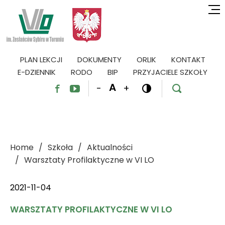
PLAN LEKCJI
DOKUMENTY
ORLIK
KONTAKT
E-DZIENNIK
RODO
BIP
PRZYJACIELE SZKOŁY
A
-
+




Home
Szkoła
Aktualności
Warsztaty Profilaktyczne w VI LO
2021-11-04
WARSZTATY PROFILAKTYCZNE W VI LO