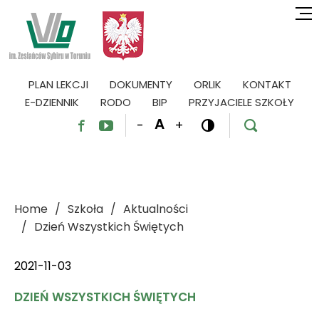
PLAN LEKCJI
DOKUMENTY
ORLIK
KONTAKT
E-DZIENNIK
RODO
BIP
PRZYJACIELE SZKOŁY
A
-
+




Home
Szkoła
Aktualności
Dzień Wszystkich Świętych
2021-11-03
DZIEŃ WSZYSTKICH ŚWIĘTYCH