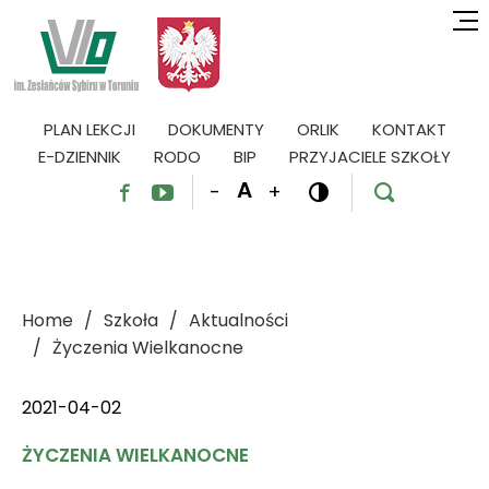
PLAN LEKCJI
DOKUMENTY
ORLIK
KONTAKT
E-DZIENNIK
RODO
BIP
PRZYJACIELE SZKOŁY
A
-
+




Home
Szkoła
Aktualności
Życzenia Wielkanocne
2021-04-02
ŻYCZENIA WIELKANOCNE