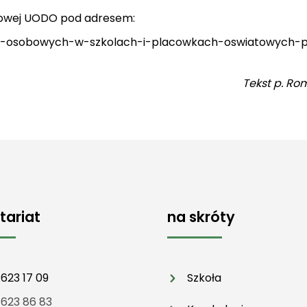
etowej UODO pod adresem:
ch-osobowych-w-szkolach-i-placowkach-oswiatowych-p
Tekst p. Ro
tariat
na skróty
 623 17 09
Szkoła
 623 86 83