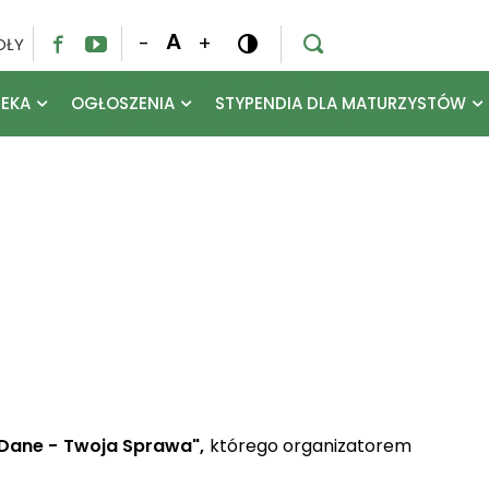
A
-
+
OŁY




TEKA
OGŁOSZENIA
STYPENDIA DLA MATURZYSTÓW
 Dane - Twoja Sprawa",
którego organizatorem