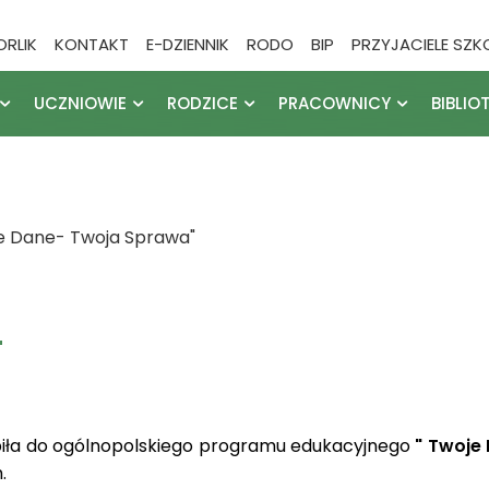
ORLIK
KONTAKT
E-DZIENNIK
RODO
BIP
PRZYJACIELE SZK
UCZNIOWIE
RODZICE
PRACOWNICY
BIBLIO
je Dane- Twoja Sprawa"
"
ąpiła do ogólnopolskiego programu edukacyjnego
" Twoje
.