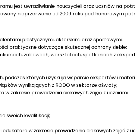
mu jest uwrażliwianie nauczycieli oraz uczniów na pot
alizowany nieprzerwanie od 2009 roku pod honorowym patr
talentami plastycznymi, aktorskimi oraz sportowymi;
ości praktyczne dotyczące skutecznej ochrony siebie;
nkursach, zabawach, warsztatach, spotkaniach z ekspertam
ch, podczas których uzyskują wsparcie ekspertów i materi
wiązków wynikających z RODO w sektorze oświaty;
ra w zakresie prowadzenia ciekawych zajęć z uczniami.
 swoich kwalifikacji;
i edukatora w zakresie prowadzenia ciekawych zajęć z uc