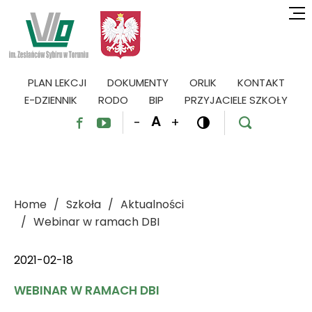
PLAN LEKCJI
DOKUMENTY
ORLIK
KONTAKT
E-DZIENNIK
RODO
BIP
PRZYJACIELE SZKOŁY
A
-
+




Home
Szkoła
Aktualności
Webinar w ramach DBI
2021-02-18
WEBINAR W RAMACH DBI