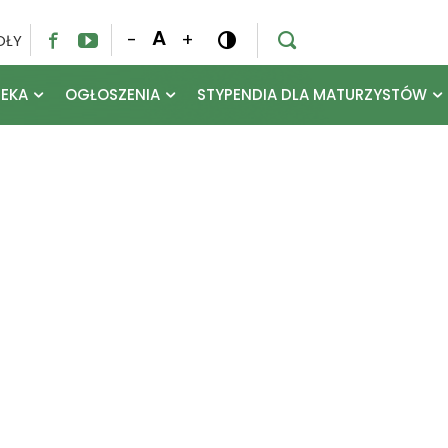
A
-
+
OŁY




TEKA
OGŁOSZENIA
STYPENDIA DLA MATURZYSTÓW