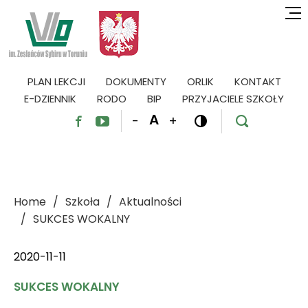
PLAN LEKCJI
DOKUMENTY
ORLIK
KONTAKT
E-DZIENNIK
RODO
BIP
PRZYJACIELE SZKOŁY
A
-
+




Home
Szkoła
Aktualności
SUKCES WOKALNY
2020-11-11
SUKCES WOKALNY