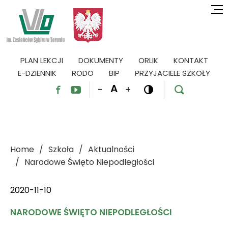
PLAN LEKCJI
DOKUMENTY
ORLIK
KONTAKT
E-DZIENNIK
RODO
BIP
PRZYJACIELE SZKOŁY
A
-
+




Home
Szkoła
Aktualności
Narodowe Święto Niepodległości
2020-11-10
NARODOWE ŚWIĘTO NIEPODLEGŁOŚCI